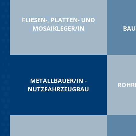
FLIESEN-, PLATTEN- UND
MOSAIKLEGER/IN
BAU
METALLBAUER/IN -
ROHR
NUTZFAHRZEUGBAU