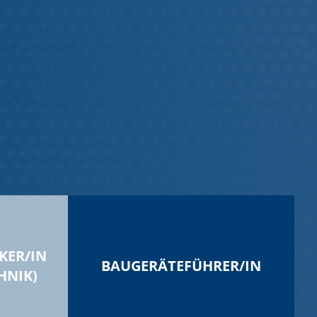
KER/IN
BAUGERÄTEFÜHRER/IN
HNIK)