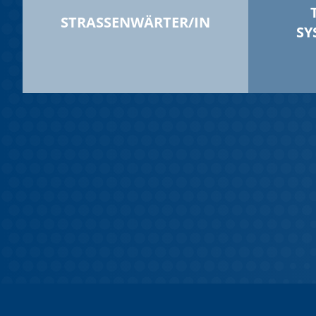
STRASSENWÄRTER/IN
SY