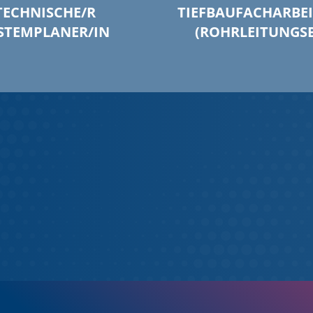
TECHNISCHE/R
TIEFBAUFACHARBEI
STEMPLANER/IN
(ROHRLEITUNGS