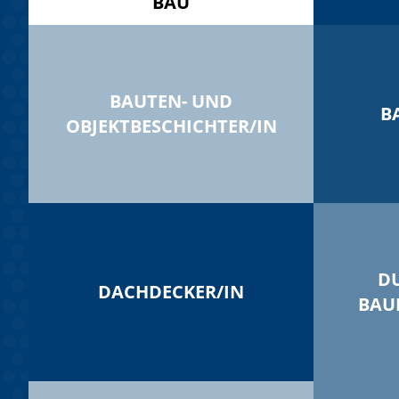
BAU
BAUTEN- UND
B
OBJEKTBESCHICHTER/IN
D
DACHDECKER/IN
BAU