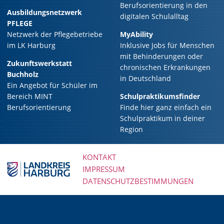
Berufsorientierung in den
Ausbildungsnetzwerk
digitalen Schulalltag
PFLEGE
Netzwerk der Pflegebetriebe
MyAbility
im LK Harburg
Inklusive Jobs für Menschen
mit Behinderungen oder
Zukunftswerkstatt
chronischen Erkrankungen
Buchholz
in Deutschland
Ein Angebot für Schüler im
Bereich MINT
Schulpraktikumsfinder
Berufsorientierung
Finde hier ganz einfach ein
Schulpraktikum in deiner
Region
KONTAKT
IMPRESSUM
Navigation
DATENSCHUTZBESTIMMUNGEN
überspringen