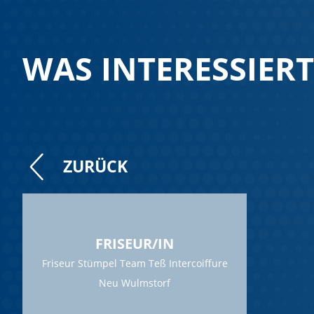
WAS INTERESSIERT
ZURÜCK
FRISEUR/IN
Friseur Stümpel Team Teß Intercoiffure
Neu Wulmstorf