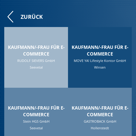
ZURÜCK
KAUFMANN/-FRAU FÜR E-
KAUFMANN/-FRAU FÜR E-
COMMERCE
COMMERCE
RUDOLF SIEVERS GmbH
MOVE YA! Lifestyle Kontor GmbH
Seevetal
Winsen
KAUFMANN/-FRAU FÜR E-
KAUFMANN/-FRAU FÜR E-
COMMERCE
COMMERCE
Stein HGS GmbH
GASTROBACK GmbH
Seevetal
Hollenstedt