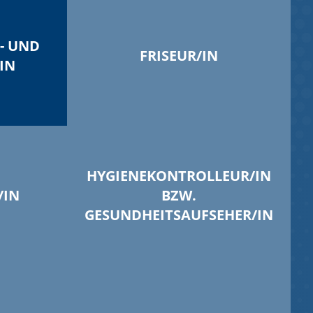
N- UND
FRISEUR/IN
IN
HYGIENEKONTROLLEUR/IN
/IN
BZW.
GESUNDHEITSAUFSEHER/IN