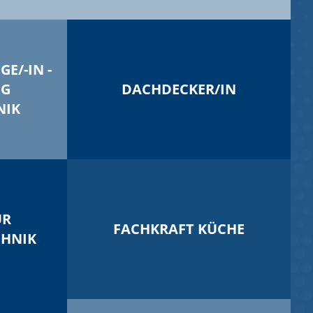
E/-IN -
NG
DACHDECKER/IN
NIK
ÜR
FACHKRAFT KÜCHE
CHNIK