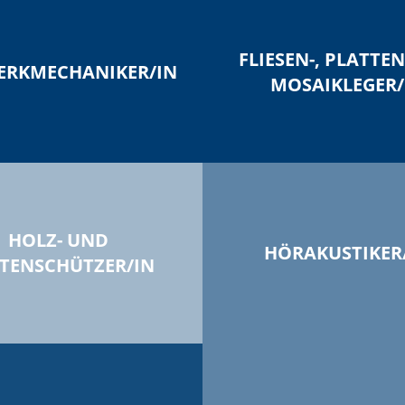
FLIESEN-, PLATTE
ERKMECHANIKER/IN
MOSAIKLEGER/
HOLZ- UND
HÖRAKUSTIKER
TENSCHÜTZER/IN