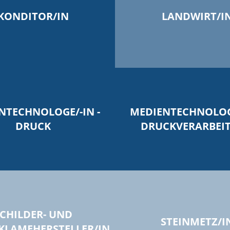
KONDITOR/IN
LANDWIRT/I
NTECHNOLOGE/-IN -
MEDIENTECHNOLOGE
DRUCK
DRUCKVERARBEI
CHILDER- UND
STEINMETZ/I
KLAMEHERSTELLER/IN