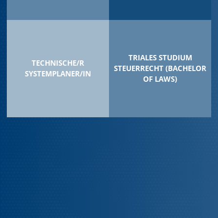
TRIALES STUDIUM
TECHNISCHE/R
STEUERRECHT (BACHELOR
SYSTEMPLANER/IN
OF LAWS)