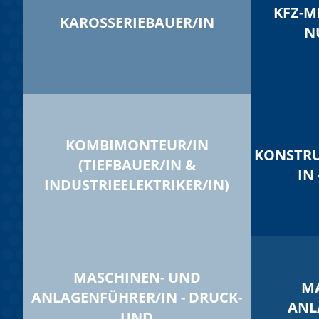
KFZ-M
KAROSSERIEBAUER/IN
N
KOMBIMONTEUR/IN
KONSTRU
(TIEFBAUER/IN &
IN
INDUSTRIEELEKTRIKER/IN)
MASCHINEN- UND
M
ANLAGENFÜHRER/IN - DRUCK-
ANL
UND