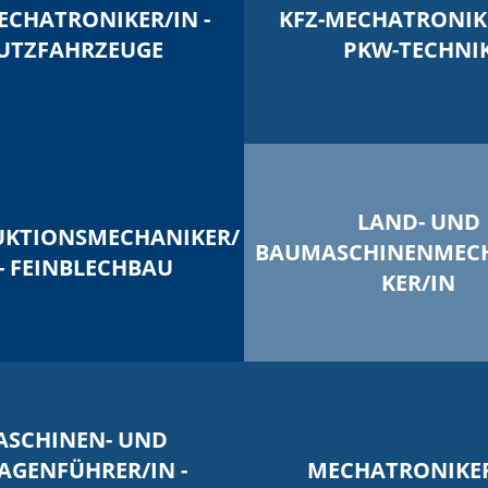
ECHATRONIKER/IN -
KFZ-MECHATRONIKE
UTZFAHRZEUGE
PKW-TECHNI
LAND- UND
KTIONSMECHANIKER/
BAUMASCHINENMEC
 - FEINBLECHBAU
KER/IN
ASCHINEN- UND
AGENFÜHRER/IN -
MECHATRONIKER