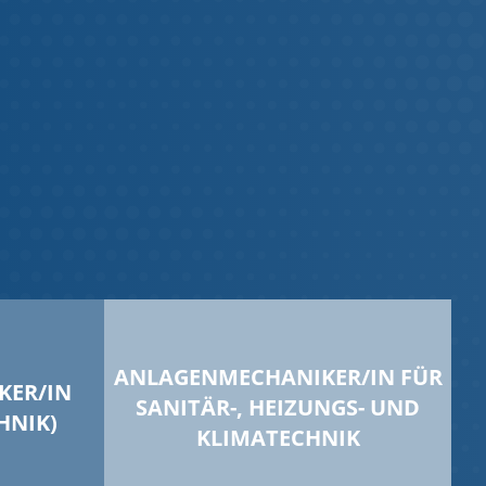
ANLAGENMECHANIKER/IN FÜR
KER/IN
SANITÄR-, HEIZUNGS- UND
HNIK)
KLIMATECHNIK