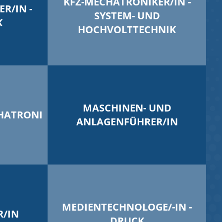
KFZ-MECHATRONIKER/IN -
R/IN -
SYSTEM- UND
K
HOCHVOLTTECHNIK
MASCHINEN- UND
HATRONI
ANLAGENFÜHRER/IN
MEDIENTECHNOLOGE/-IN -
/IN
DRUCK