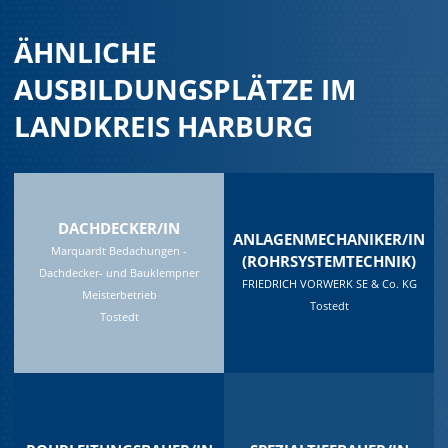
ÄHNLICHE
AUSBILDUNGSPLÄTZE IM
LANDKREIS HARBURG
DACHDECKER/IN
ANLAGENMECHANIKER/IN
Marquardt Bedachungen -
(ROHRSYSTEMTECHNIK)
Dachdecker- und Bauklempner
FRIEDRICH VORWERK SE & Co. KG
Meisterbetrieb
Tostedt
Tostedt