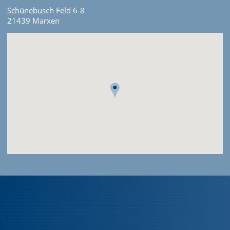
Schünebusch Feld 6-8
21439 Marxen