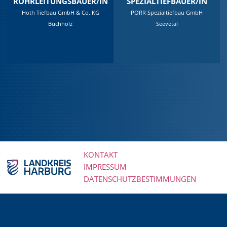
ROHRLEITUNGSBAUER/IN
SPEZIALTIEFBAUER/IN
Hoth Tiefbau GmbH & Co. KG
PORR Spezialtiefbau GmbH
Buchholz
Seevetal
KONTAKT
IMPRESSUM
Navigation
DATENSCHUTZBESTIMMUNGEN
überspringen