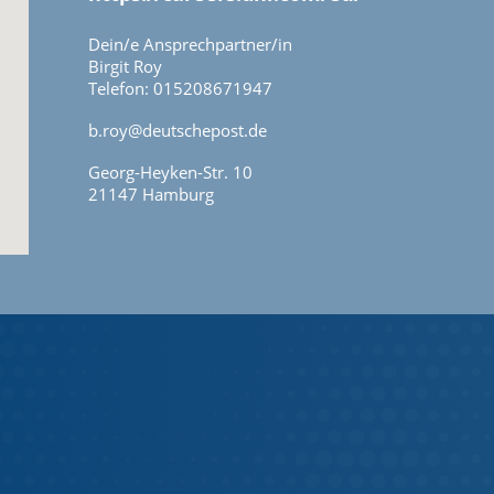
Dein/e Ansprechpartner/in
Birgit Roy
Telefon: 015208671947
b.roy@deutschepost.de
Georg-Heyken-Str. 10
21147 Hamburg