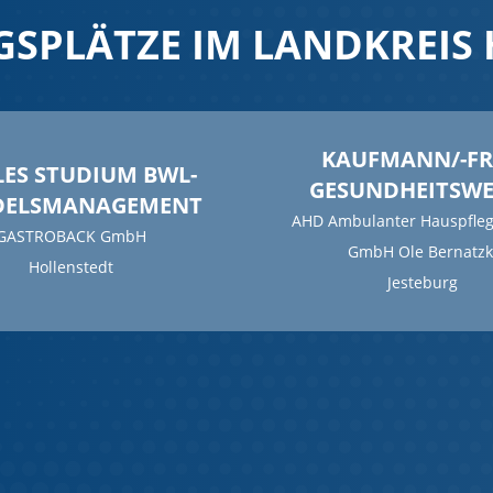
GSPLÄTZE IM LANDKREIS
KAUFMANN/-F
ES STUDIUM BWL-
GESUNDHEITSW
DELSMANAGEMENT
AHD Ambulanter Hauspfleg
GASTROBACK GmbH
GmbH Ole Bernatzk
Hollenstedt
Jesteburg