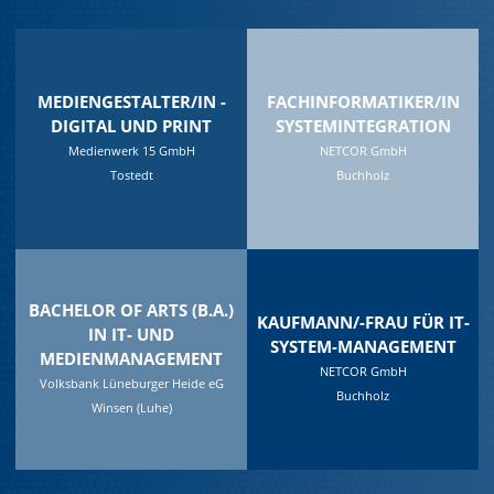
MEDIENGESTALTER/IN -
FACHINFORMATIKER/IN
DIGITAL UND PRINT
SYSTEMINTEGRATION
Medienwerk 15 GmbH
NETCOR GmbH
Tostedt
Buchholz
BACHELOR OF ARTS (B.A.)
KAUFMANN/-FRAU FÜR IT-
IN IT- UND
SYSTEM-MANAGEMENT
MEDIENMANAGEMENT
NETCOR GmbH
Volksbank Lüneburger Heide eG
Buchholz
Winsen (Luhe)