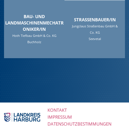
BAU- UND
STRASSENBAUER/IN
LANDMASCHINENMECHATR
Jungclaus Straßenbau GmbH &
ONIKER/IN
Co. KG
Hoth Tiefbau GmbH & Co. KG
Seevetal
Buchholz
KONTAKT
IMPRESSUM
Navigation
DATENSCHUTZBESTIMMUNGEN
überspringen