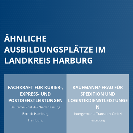
ÄHNLICHE
AUSBILDUNGSPLÄTZE IM
LANDKREIS HARBURG
FACHKRAFT FÜR KURIER-,
KAUFMANN/-FRAU FÜR
EXPRESS- UND
SPEDITION UND
POSTDIENSTLEISTUNGEN
LOGISTIKDIENSTLEISTUNGE
N
Deutsche Post AG Niederlassung
Betrieb Hamburg
Intergermania Transport GmbH
Hamburg
Jesteburg