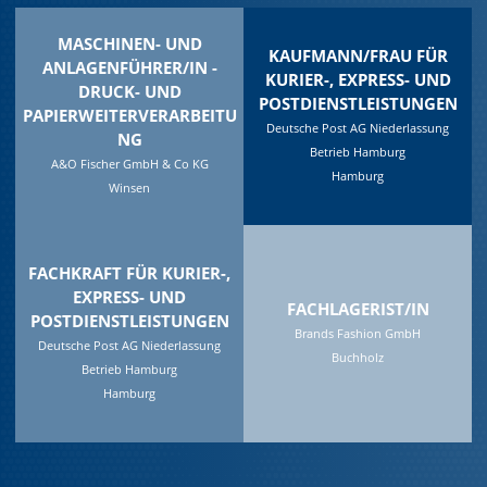
MASCHINEN- UND
KAUFMANN/FRAU FÜR
ANLAGENFÜHRER/IN -
KURIER-, EXPRESS- UND
DRUCK- UND
POSTDIENSTLEISTUNGEN
PAPIERWEITERVERARBEITU
Deutsche Post AG Niederlassung
NG
Betrieb Hamburg
A&O Fischer GmbH & Co KG
Hamburg
Winsen
FACHKRAFT FÜR KURIER-,
EXPRESS- UND
FACHLAGERIST/IN
POSTDIENSTLEISTUNGEN
Brands Fashion GmbH
Deutsche Post AG Niederlassung
Buchholz
Betrieb Hamburg
Hamburg