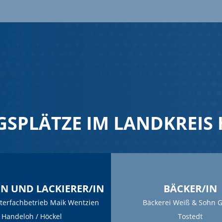
GSPLÄTZE IM LANDKREIS
N UND LACKIERER/IN
BÄCKER/IN
terfachbetrieb Maik Wentzien
Bäckerei Weiß & Sohn
Handeloh / Höckel
Tostedt