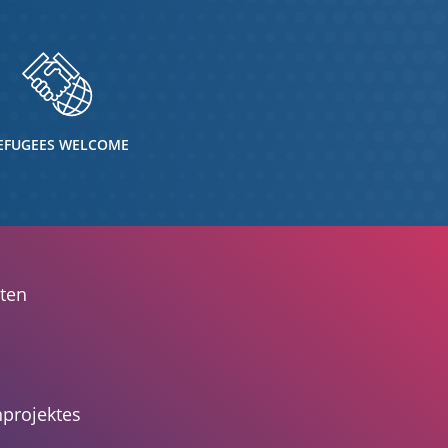
EFUGEES WELCOME
zten
nprojektes