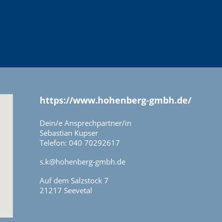
https://www.hohenberg-gmbh.de/
Dein/e Ansprechpartner/in
Sebastian Kupser
Telefon: 040 70292617
s.k@hohenberg-gmbh.de
Auf dem Salzstock 7
21217 Seevetal