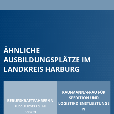
ÄHNLICHE
AUSBILDUNGSPLÄTZE IM
LANDKREIS HARBURG
KAUFMANN/-FRAU FÜR
SPEDITION UND
BERUFSKRAFTFAHRER/IN
LOGISTIKDIENSTLEISTUNGE
RUDOLF SIEVERS GmbH
N
Seevetal