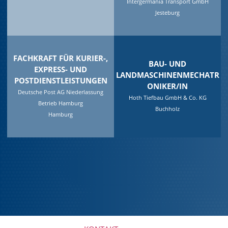
Intergermania Transport GmbH
Jesteburg
FACHKRAFT FÜR KURIER-,
BAU- UND
EXPRESS- UND
LANDMASCHINENMECHATR
POSTDIENSTLEISTUNGEN
ONIKER/IN
Deutsche Post AG Niederlassung
Hoth Tiefbau GmbH & Co. KG
Betrieb Hamburg
Buchholz
Hamburg