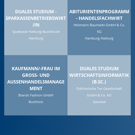
DUALES STUDIUM -
ABITURIENTENPROGRAMM
SPARKASSENBETRIEBSWIRT
- HANDELSFACHWIRT
/IN
Heitmann Baumarkt GmbH & Co.
Sparkasse Harburg-Buxtehude
KG
Hamburg
Hamburg-Harburg
KAUFMANN/-FRAU IM
DUALES STUDIUM
GROSS- UND A
WIRTSCHAFTSINFORMATIK
USSENHANDELSMANAGEME
(B.SC.)
NT
Ostfriesische Tee Gesellschaft
Brands Fashion GmbH
GmbH & Co. KG
Buchholz
Seevetal