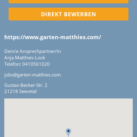
DIREKT BEWERBEN
https://www.garten-matthies.com/
Dein/e Ansprechpartner/in
Anja Matthies-Look
Telefon: 0410561020
jobs@garten-matthies.com
Gustav-Becker-Str. 2
21218 Seevetal