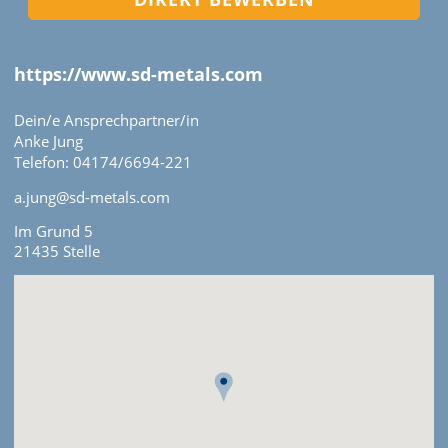
https://www.sd-metals.com
Dein/e Ansprechpartner/in
Anke Jung
Telefon: 04174/6694-221
a.jung@sd-metals.com
Im Grund 5
21435 Stelle