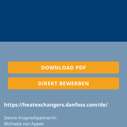
DOWNLOAD PDF
DIREKT BEWERBEN
https://heatexchangers.danfoss.com/de/
Dein/e Ansprechpartner/in
Michaela von Appen