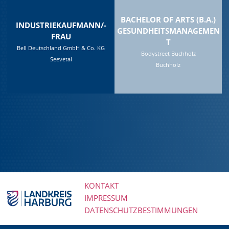
BACHELOR OF ARTS (B.A.)
INDUSTRIEKAUFMANN/-
GESUNDHEITSMANAGEMEN
FRAU
T
Bell Deutschland GmbH & Co. KG
Bodystreet Buchholz
Seevetal
Buchholz
KONTAKT
IMPRESSUM
Navigation
DATENSCHUTZBESTIMMUNGEN
überspringen