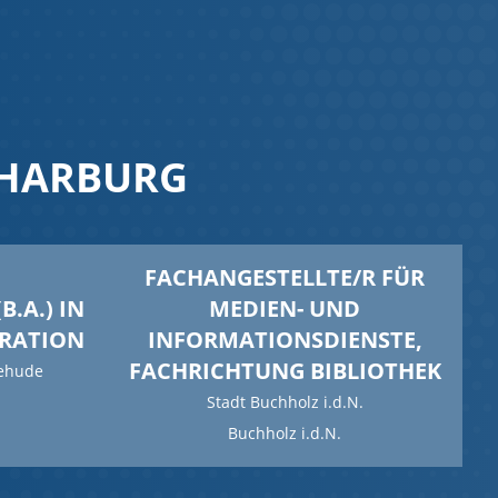
 HARBURG
FACHANGESTELLTE/R FÜR
B.A.) IN
MEDIEN- UND
TRATION
INFORMATIONSDIENSTE,
FACHRICHTUNG BIBLIOTHEK
tehude
Stadt Buchholz i.d.N.
Buchholz i.d.N.