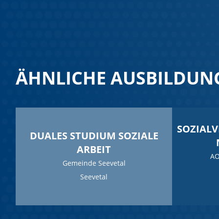
ÄHNLICHE AUSBILDUN
SOZIAL
DUALES STUDIUM SOZIALE
ARBEIT
AO
Gemeinde Seevetal
Seevetal