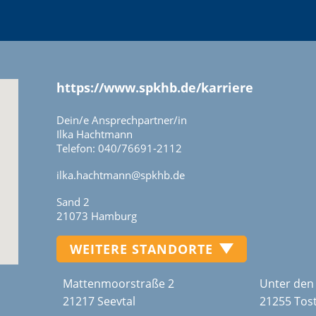
https://www.spkhb.de/karriere
Dein/e Ansprechpartner/in
Ilka Hachtmann
Telefon: 040/76691-2112
ilka.hachtmann@spkhb.de
Sand 2
21073 Hamburg
WEITERE STANDORTE
Mattenmoorstraße 2
Unter den
21217 Seevtal
21255 Tos