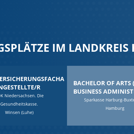
GSPLÄTZE IM LANDKREIS
VERSICHERUNGSFACHA
BACHELOR OF ARTS (
NGESTELLTE/R
BUSINESS ADMINIS
K Niedersachsen. Die
Sparkasse Harburg-Bux
Gesundheitskasse.
Hamburg
Winsen (Luhe)