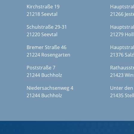
Kirchstraße 19
Hauptstra
21218 Seevtal
21266 Jes
Schulstraße 29-31
Hauptstra
21220 Seevtal
21279 Hol
Bremer Straße 46
Hauptstra
21224 Rosengarten
21376 Sal
Poststraße 7
Rathausst
21244 Buchholz
21423 Win
Niedersachsenweg 4
Unter den
21244 Buchholz
21435 Stel