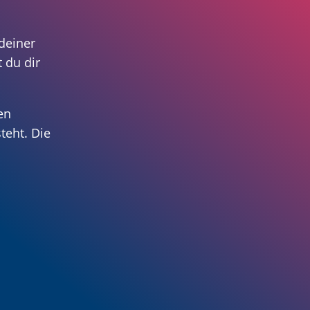
deiner
 du dir
en
teht. Die