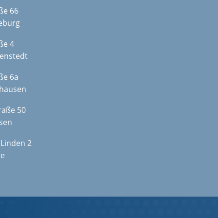
ße 66
teburg
ße 4
lenstedt
ße 6a
zhausen
raße 50
sen
 Linden 2
le